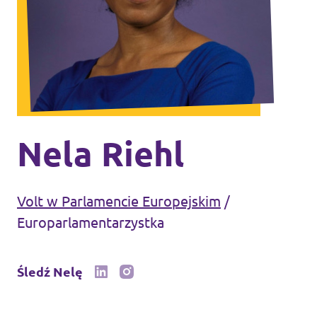
Volt Wielka Brytania
Wydarzenia
Volt Włochy
Często zadawane pytania
Wesprzyj nas
Nela Riehl
Wakaty na wolne stanowiska
Volt w Parlamencie Europejskim
/
Europarlamentarzystka
Dołącz do nas
Śledź Nelę