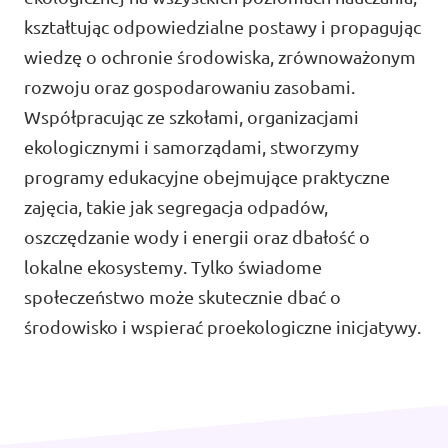
Volt Wielka Brytania
kształtując odpowiedzialne postawy i propagując
Wydarzenia
wiedzę o ochronie środowiska, zrównoważonym
Volt Włochy
rozwoju oraz gospodarowaniu zasobami.
Współpracując ze szkołami, organizacjami
Często zadawane pytania
ekologicznymi i samorządami, stworzymy
programy edukacyjne obejmujące praktyczne
Wesprzyj nas
zajęcia, takie jak segregacja odpadów,
oszczędzanie wody i energii oraz dbałość o
Wakaty na wolne stanowiska
lokalne ekosystemy. Tylko świadome
społeczeństwo może skutecznie dbać o
środowisko i wspierać proekologiczne inicjatywy.
Dołącz do nas