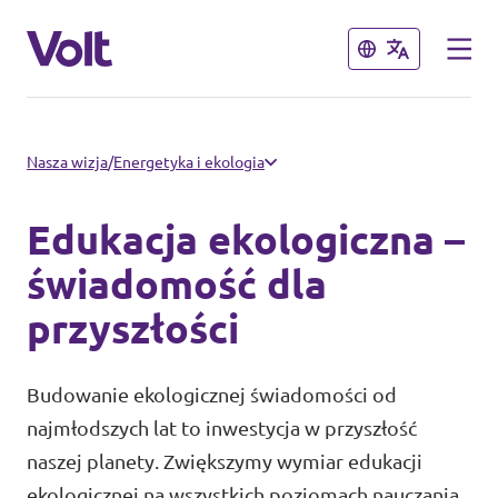
Zamknij
Zamknij
Strony innych oddziałów Volt
Nasza wizja
/
Energetyka i ekologia
Volt Czechy
Edukacja ekologiczna –
Postulaty
Volt Francja
świadomość dla
przyszłości
Volt Hiszpania
O Volt
Volt Niemcy
Osoby
Budowanie ekologicznej świadomości od
Volt Słowacja
najmłodszych lat to inwestycja w przyszłość
naszej planety. Zwiększymy wymiar edukacji
Wiadomości
Volt Ukraina
ekologicznej na wszystkich poziomach nauczania,