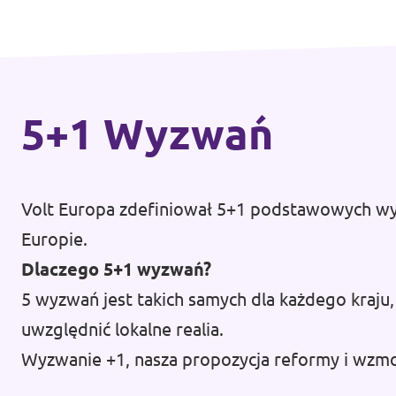
Volt Wielka Brytania
Wydarzenia
Volt Włochy
5+1 Wyzwań
Często zadawane pytania
Wesprzyj nas
Volt Europa zdefiniował 5+1 podstawowych wyzw
Wakaty na wolne stanowiska
Europie.
Dlaczego 5+1 wyzwań?
5 wyzwań jest takich samych dla każdego kraju,
Dołącz do nas
uwzględnić lokalne realia.
Wyzwanie +1, nasza propozycja reformy i wzmo