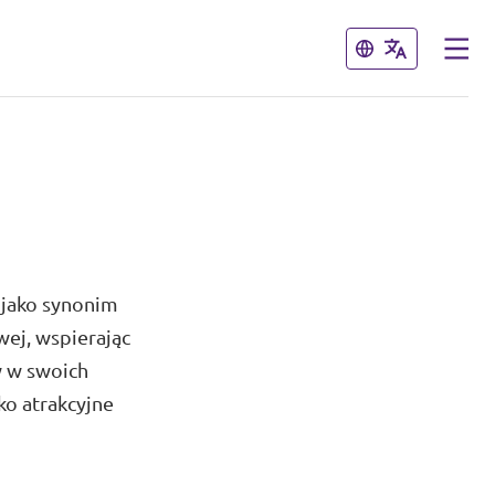
Zamknij
Zamknij
 jako synonim
wej, wspierając
w w swoich
ko atrakcyjne