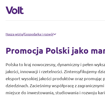
Strony innych oddziałów Volt
Nasza wizja
/
Gospodarka i rozwój
Volt Czechy
Promocja Polski jako ma
Postulaty
Volt Francja
Polska to kraj nowoczesny, dynamiczny i pełen wyksz
Volt Hiszpania
O Volt
jakości, innowacji i rzetelności. Zintensyfikujemy 
eksport wysokiej jakości produktów oraz promując p
Volt Niemcy
Osoby
dziedzinach. Zacieśnimy współpracę z zagranicznymi
Volt Słowacja
miejsce do inwestowania, studiowania i rozwoju kari
Wiadomości
Volt Ukraina