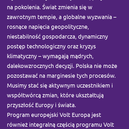
na pokolenia. Świat zmienia się w
Volt Wielka Brytania
Wydarzenia
zawrotnym tempie, a globalne wyzwania –
Volt Włochy
rosnące napięcia geopolityczne,
niestabilność gospodarcza, dynamiczny
Często zadawane pytania
postęp technologiczny oraz kryzys
klimatyczny – wymagają mądrych,
Wesprzyj nas
dalekowzrocznych decyzji. Polska nie może
Wakaty na wolne stanowiska
pozostawać na marginesie tych procesów.
Musimy stać się aktywnym uczestnikiem i
współtwórcą zmian, które ukształtują
przyszłość Europy i świata.
Dołącz do nas
Program europejski Volt Europa jest
również integralną częścią programu Volt