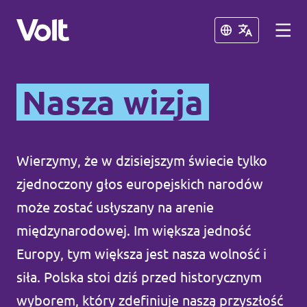
Zamknij
Zamknij
Nasza wizja
Strony innych oddziałów Volt
Volt Czechy
Wierzymy, że w dzisiejszym świecie tylko
Postulaty
Volt Francja
zjednoczony głos europejskich narodów
Volt Hiszpania
O Volt
może zostać usłyszany na arenie
międzynarodowej. Im większa jedność
Volt Niemcy
Osoby
Europy, tym większa jest nasza wolność i
Volt Słowacja
siła. Polska stoi dziś przed historycznym
Wiadomości
Volt Ukraina
wyborem, który zdefiniuje naszą przyszłość